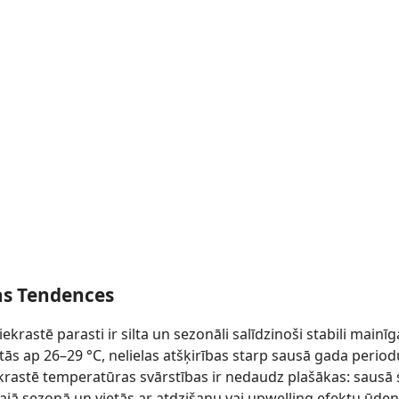
s Tendences
krastē parasti ir silta un sezonāli salīdzinoši stabili mainīg
tās ap 26–29 °C, nelielas atšķirības starp sausā gada periodu
krastē temperatūras svārstības ir nedaudz plašākas: sausā s
najā sezonā un vietās ar atdzišanu vai upwelling efektu ūden