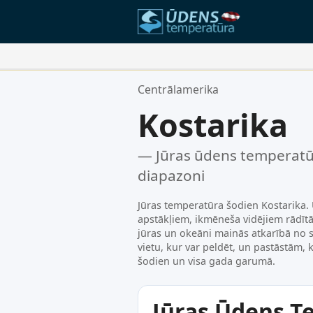
Jūsu Iecienītākās Vietas:
Centrālamerika
Jūsu izlases saraksts ir tukšs.
Kostarika
— Jūras ūdens temperatū
diapazoni
Jūras temperatūra šodien Kostarika. 
apstākļiem, ikmēneša vidējiem rādītā
jūras un okeāni mainās atkarībā no 
vietu, kur var peldēt, un pastāstām,
šodien un visa gada garumā.
Jūras Ūdens T