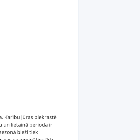
a. Karību jūras piekrastē
 un lietainā perioda ir
ezonā bieži tiek
s var pazemināties līdz