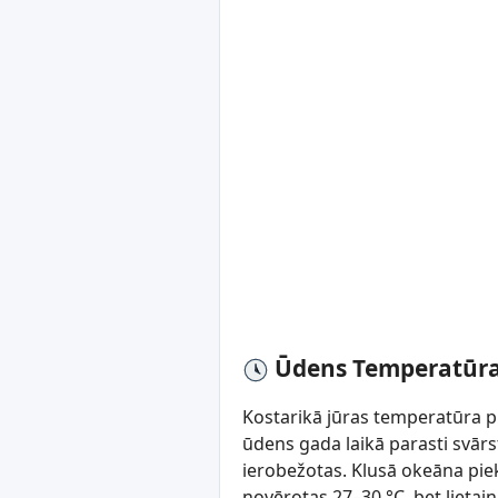
Ūdens Temperatūra
Kostarikā jūras temperatūra pie
ūdens gada laikā parasti svārs
ierobežotas. Klusā okeāna pie
novērotas 27–30 °C, bet lietai