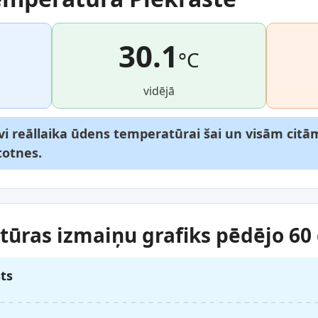
30.1
°C
vidējā
vi reāllaika ūdens temperatūrai šai un visām citā
totnes.
ūras izmaiņu grafiks pēdējo 60 
sts