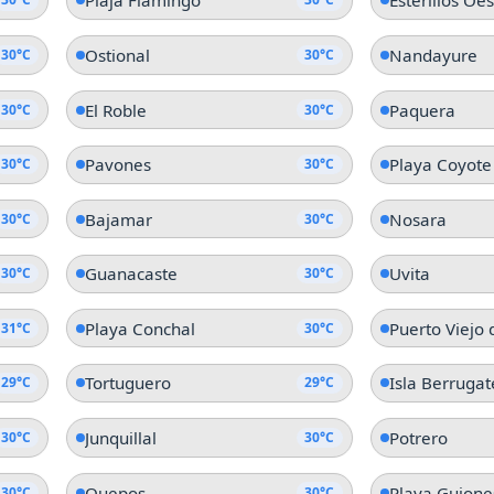
Plaja Flamingo
Esterillos Oe
Ostional
Nandayure
30°C
30°C
El Roble
Paquera
30°C
30°C
Pavones
Playa Coyote
30°C
30°C
Bajamar
Nosara
30°C
30°C
Guanacaste
Uvita
30°C
30°C
Playa Conchal
Puerto Viejo
31°C
30°C
Tortuguero
Isla Berrugat
29°C
29°C
Junquillal
Potrero
30°C
30°C
Quepos
Playa Guione
30°C
30°C