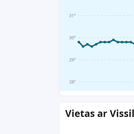
31°
30°
29°
28°
Vietas ar Viss