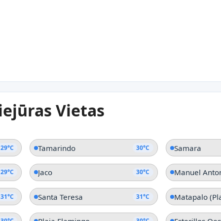
31°C
31
Playa Coyote
Poc
31°C
ejūras Vietas
Punta Morales
Pla
Tamarindo
Samara
29°C
30°C
Jaco
Manuel Anto
29°C
30°C
Santa Teresa
31°C
31°C
30°C
30°C