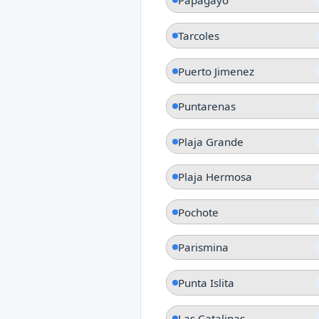
Papagayo
Tarcoles
Puerto Jimenez
Puntarenas
Plaja Grande
Plaja Hermosa
Pochote
Parismina
Punta Islita
Las Catalinas