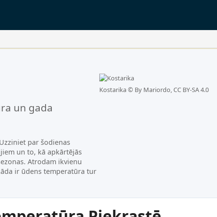
Kostarika ©
By Mariordo, CC BY-SA 4.0
ra un gada
Uzziniet par šodienas
jiem un to, kā apkārtējās
sezonas. Atrodam ikvienu
 kāda ir ūdens temperatūra tur
emperatūra Piekrastē