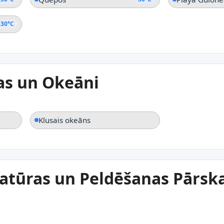
30°C
ras un Okeāni
Klusais okeāns
tūras un Peldēšanas Pārsk