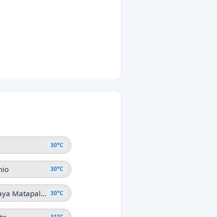
°C
hote
31°C
ja Montezuma
30°C
nio
30°C
Matapalo (Playa Matapalo)
30°C
31°C