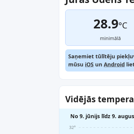
28.9
°C
minimālā
Saņemiet tūlītēju piekļu
mūsu
iOS
un
Android
lie
Vidējās temperat
No 9. jūnijs līdz 9. augu
32°