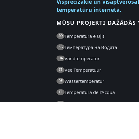
Visprecīzākie un visaptverošā
temperatūru internetā.
MŪSU PROJEKTI DAŽĀDĀS
Temperatura e Ujit
SQ
Температура на Водата
BG
Vandtemperatur
DA
Vee Temperatuur
ET
Wassertemperatur
DE
Temperatura dell'Acqua
IT
Температура на Водата
MK
Temperatura Wody
PL
Температура воды
RU
Temperatura Vode
SL