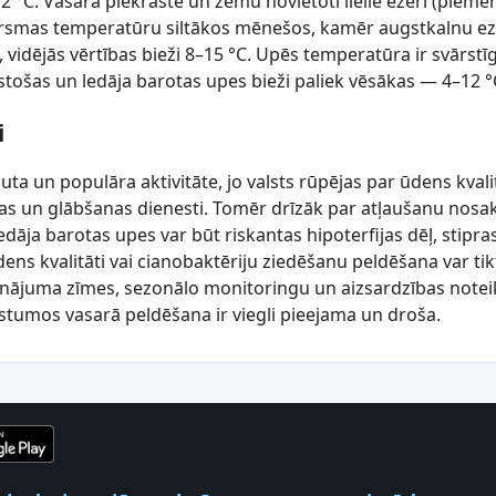
2 °C. Vasarā piekraste un zemu novietoti lielie ezeri (piemē
virsmas temperatūru siltākos mēnešos, kamēr augstkalnu eze
 vidējās vērtības bieži 8–15 °C. Upēs temperatūra ir svārst
ūstošas un ledāja barotas upes bieži paliek vēsākas — 4–12 °
i
auta un populāra aktivitāte, jo valsts rūpējas par ūdens kvali
as un glābšanas dienesti. Tomēr drīzāk par atļaušanu nosaka
edāja barotas upes var būt riskantas hipoterfijas dēļ, stip
ens kvalitāti vai cianobaktēriju ziedēšanu peldēšana var tik
īdinājuma zīmes, sezonālo monitoringu un aizsardzības not
tumos vasarā peldēšana ir viegli pieejama un droša.