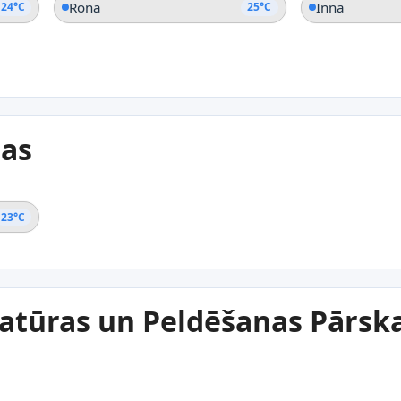
Rona
Inna
24°C
25°C
tas
23°C
tūras un Peldēšanas Pārsk