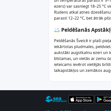
un temperatūras parasti ir 5–1
ezers) var sasniegt 18–25 °C 
Rudens atkal atnes dzesēšanu,
parasti 12–22 °C, bet ātrāk pl
Peldēšanās Apstākļ
Peldēšanās Šveicē ir plaši pieļ
iekārtotas pludmales, peldviet
aukstāki augstkalnu ezeri un l
bīstamas, un vietās ar zemu ūd
ieteicams ievērot vietējās br
laikapstākļos un zemākos augs