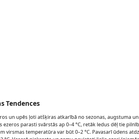
s Tendences
os un upēs ļoti atšķiras atkarībā no sezonas, augstuma un
zeros parasti svārstās ap 0–4 °C, retāk ledus dēļ tie pilnī
m virsmas temperatūra var būt 0–2 °C. Pavasarī ūdens atdzie