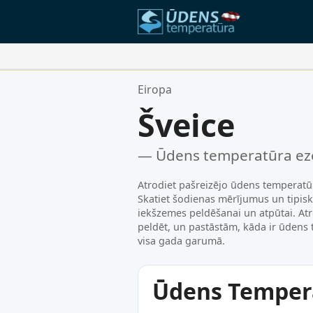
Jūsu Iecienītākās Vietas:
Eiropa
Jūsu izlases saraksts ir tukšs.
Šveice
— Ūdens temperatūra ez
Atrodiet pašreizējo ūdens temperatū
Skatiet šodienas mērījumus un tipis
iekšzemes peldēšanai un atpūtai. Atr
peldēt, un pastāstām, kāda ir ūdens
visa gada garumā.
Ūdens Tempera