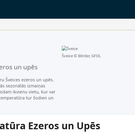
Šveice ©
B0rder, GFDL
eros un upēs
ru Šveices ezeros un upēs.
kās sezonālās izmaiņas
odam ikvienu vietu, kur var
 temperatūra tur šodien un
tūra Ezeros un Upēs