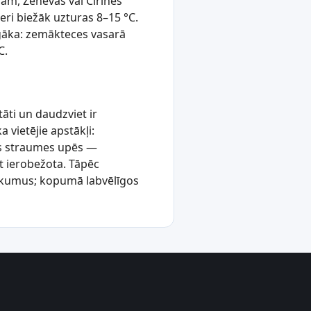
ram, Ženēvas vai Cīrihes
ri biežāk uzturas 8–15 °C.
īgāka: zemākteces vasarā
C.
tāti un daudzviet ir
 vietējie apstākļi:
ras straumes upēs —
t ierobežota. Tāpēc
eikumus; kopumā labvēlīgos