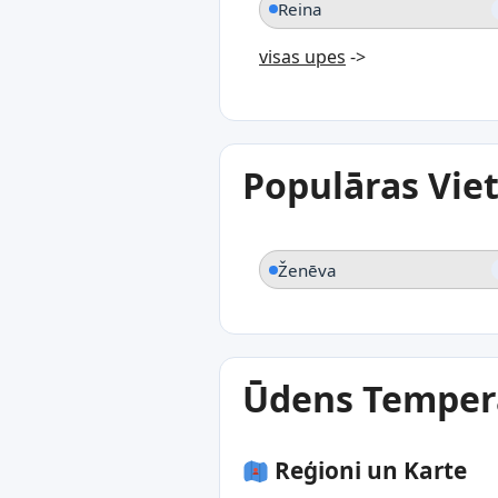
Reina
visas upes
->
Populāras Vie
Ženēva
Ūdens Tempera
Reģioni un Karte