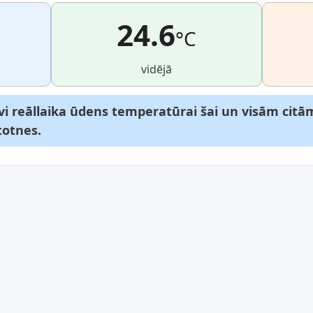
24.6
°C
vidējā
vi reāllaika ūdens temperatūrai šai un visām citā
totnes.