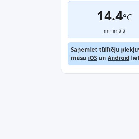
14.4
°C
minimālā
Saņemiet tūlītēju piekļu
mūsu
iOS
un
Android
lie