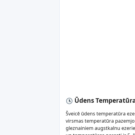
Ūdens Temperatūra
Šveicē ūdens temperatūra ezer
virsmas temperatūra pazemjos e
gleznainiem augstkalnu ezerie