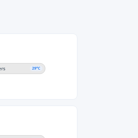
ers
29°C