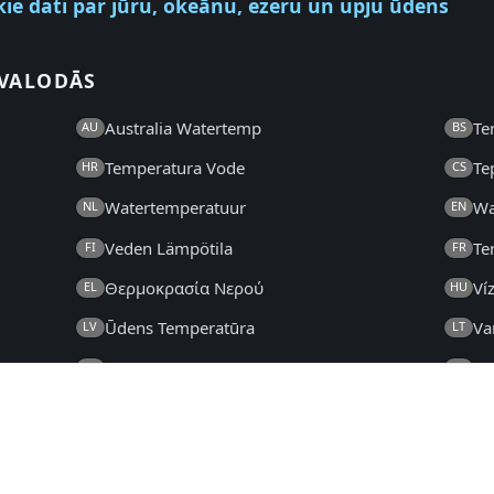
kie dati par jūru, okeānu, ezeru un upju ūdens
 VALODĀS
Australia Watertemp
Te
AU
BS
Temperatura Vode
Te
HR
CS
Watertemperatuur
Wa
NL
EN
Veden Lämpötila
Te
FI
FR
Θερμοκρασία Νερού
Ví
EL
HU
Ūdens Temperatūra
Va
LV
LT
New Zealand Watertemp
Va
NZ
NO
Temperatura da Água
Te
PT
RO
Температура Воде
Te
SR
SK
Temperatura del Agua
Va
ES
SV