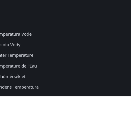
mperatura Vode
plota Vody
ter Temperature
mpérature de l'Eau
zhőmérséklet
ndens Temperatūra
nntemperatur
×
mperatura Apei
plota Vody
ttentemperatur