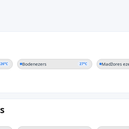
Bodenezers
Madžores ez
26°C
27°C
s