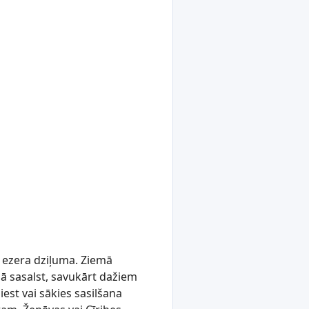
 ezera dziļuma. Ziemā
bā sasalst, savukārt dažiem
st vai sākies sasilšana