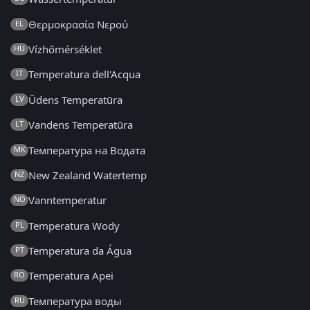
Θερμοκρασία Νερού
EL
Vízhőmérséklet
HU
Temperatura dell'Acqua
IT
Ūdens Temperatūra
LV
Vandens Temperatūra
LT
Температура на Водата
MK
New Zealand Watertemp
NZ
Vanntemperatur
NO
Temperatura Wody
PL
Temperatura da Água
PT
Temperatura Apei
RO
Температура воды
RU