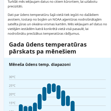
Turklāt mēs iekļaujam datus no citiem kūrortiem, lai uzlabotu
precizitāti.
Dati par ūdens temperatūru šajā vietā tiek iegūti no dažādiem
avotiem, tostarp no bojām un NOAA aģentūras nodrošinātajām
satelīta jūras un okeāna virsmas kartēm. Mēs iekļaujam arī datus no
vietējām iestādēm katrā konkrētā vietā visā pasaulē, lai
nodrošinātu precīzākus temperatūras rādījumus.
Gada ūdens temperatūras
pārskats pa mēnešiem
Mēneša ūdens temp. diapazoni
30°C
25°C
20°C
15°C