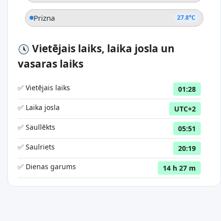
Prizna
27.8°C
Vietējais laiks, laika josla un
vasaras laiks
✅ Vietējais laiks
01:28
✅ Laika josla
UTC+2
✅ Saullēkts
05:51
✅ Saulriets
20:19
✅ Dienas garums
14 h 27 m