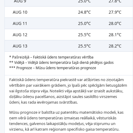
AUG 9
25.0°C
27.8°C
AUG 10
24.8°C
27.9°C
AUG 11
25.0°C
28.0°C
AUG 12
25.5°C
28.1°C
AUG 13
25.5°C
28.2°C
* Pašreizējā – Faktiskā ūdens temperatūras vērtība
** Vidējā – Vidējā ūdens temperatūra šajā dienā pēdējos gados
*** Prognoze – Mūsu ūdens temperatūras prognoze
Faktiskā ūdens temperatūra piekrastē var atšķirties no ziņotajām
vērtībām par vairākiem grādiem, jo īpaši pēc spēcīgām lietusgāzēm
vai ilgstoša stipra vēja. Noteikti vēja apstākļi var izraisīt aukstāku,
dziļāku ūdeņu pacelšanos, aizstājot saules sasildīto virszemes
ūdeni, kas rada ievērojamas svārstības.
Mūsu prognoze ir balstīta uz patentētu matemātisko modeli, kas
ņem vērā ūdens temperatūras izmaiņas reāllaikā, vēsturiskās
tendences, galvenos laikapstākļu modeļus, vēja stiprumu un
virzienu, kā arī katram reģionam specifisko gaisa temperatūru.