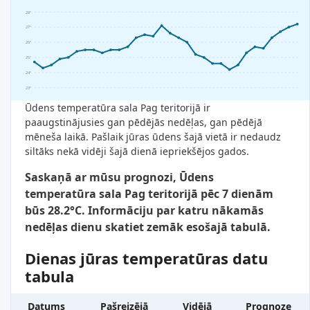
28°
27°
26°
25°
24°
23°
Ūdens temperatūra sala Pag teritorijā ir
paaugstinājusies gan pēdējās nedēļas, gan pēdējā
mēneša laikā. Pašlaik jūras ūdens šajā vietā ir nedaudz
siltāks nekā vidēji šajā dienā iepriekšējos gados.
Saskaņā ar mūsu prognozi, Ūdens
temperatūra sala Pag teritorijā pēc 7 dienām
būs 28.2°C. Informāciju par katru nākamās
nedēļas dienu skatiet zemāk esošajā tabulā.
Dienas jūras temperatūras datu
tabula
Datums
Pašreizējā
Vidējā
Prognoze