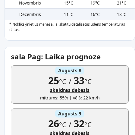
Novembris
15°C
19°C
21°C
Decembris
11°C
16°C
18°C
* Noklikšķiniet uz mēneša, lai skatītu detalizētus ūdens temperatūras
datus.
sala Pag: Laika prognoze
Augusts 8
25
33
°C
/
°C
skaidras debesis
mitrums: 55% | vējš: 22 km/h
Augusts 9
26
32
°C
/
°C
skaidras debesis