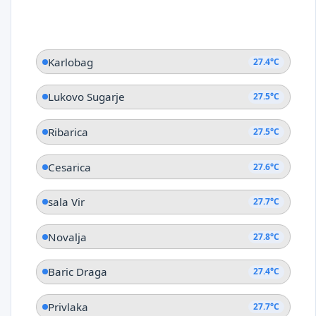
Karlobag
27.4°C
Lukovo Sugarje
27.5°C
Ribarica
27.5°C
Cesarica
27.6°C
sala Vir
27.7°C
Novalja
27.8°C
Baric Draga
27.4°C
Privlaka
27.7°C