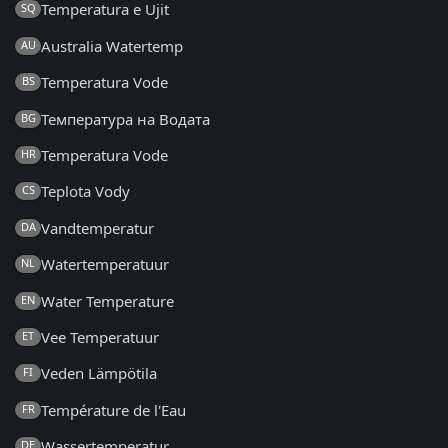
Temperatura e Ujit
SQ
Australia Watertemp
AU
Temperatura Vode
BS
Температура на Водата
BG
Temperatura Vode
HR
Teplota Vody
CS
Vandtemperatur
DA
Watertemperatuur
NL
Water Temperature
EN
Vee Temperatuur
ET
Veden Lämpötila
FI
Température de l'Eau
FR
Wassertemperatur
DE