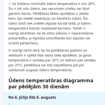
✅ Uz šodienu minimālā ūdens temperatūra ir virs 28°C.
Šis ir ļoti silts ūdens, kas vairumam cilvēku var šķist
gandrīz karsts. Peldēšana šādos apstākļos ir ideāla
tiem, kas meklē relaksāciju un komfortu ūdenī. Šie
ūdeņi bieži tiek izvēlēti atpūtai karstā laikā, jo ūdens
temperatūra būtiski neatdzesē ķermeni. Tomēr ir
svarīgi atcerēties, ka tik siltos ūdeņos ir nepieciešama
piesardzība, jo ilgstoša uzturēšanās bez atpūtas var
izraisīt pārkaršanu.
Ir svarīgi ņemt vērā, ka šie peldēšanas padomi un
ieteikumi ir spēkā tikai labos laika apstākļos. Ja gaisa
temperatūra ir zemāka par 20°C un dažreiz pat zemāka
par 25°C, peldēšana var būt nepatīkama pat pie
salīdzinoši augstas ūdens temperatūras.
Ūdens temperatūras diagramma
par pēdējām 30 dienām
No 6. jūlijs līdz 6. augusts
29°