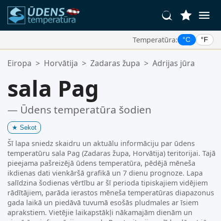
Temperatūra:
°C
°F
Jūsu Iecienītākās Vietas:
Eiropa
>
Horvātija
>
Zadaras župa
>
Adrijas jūra
Jūsu izlases saraksts ir tukšs.
sala Pag
— Ūdens temperatūra šodien
★
Sekot
Šī lapa sniedz skaidru un aktuālu informāciju par ūdens
temperatūru sala Pag (Zadaras župa, Horvātija) teritorijai. Tajā
pieejama pašreizējā ūdens temperatūra, pēdējā mēneša
ikdienas dati vienkāršā grafikā un 7 dienu prognoze. Lapa
salīdzina šodienas vērtību ar šī perioda tipiskajiem vidējiem
rādītājiem, parāda ierastos mēneša temperatūras diapazonus
gada laikā un piedāvā tuvumā esošās pludmales ar īsiem
aprakstiem. Vietējie laikapstākļi nākamajām dienām un