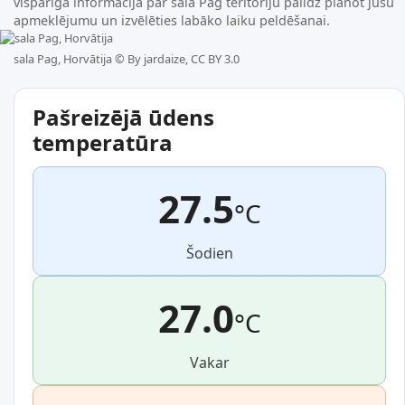
vispārīga informācija par sala Pag teritoriju palīdz plānot jūsu
apmeklējumu un izvēlēties labāko laiku peldēšanai.
sala Pag, Horvātija ©
By jardaize, CC BY 3.0
Pašreizējā ūdens
temperatūra
27.5
°C
Šodien
27.0
°C
Vakar