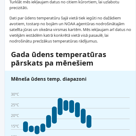
Turklāt mēs iekļaujam datus no citiem kūrortiem, lai uzlabotu
precizitāti.
Dati par ūdens temperatūru šajā vietā tiek iegūti no dažādiem
avotiem, tostarp no bojām un NOAA aģentūras nodrošinātajām
satelīta jūras un okeāna virsmas kartēm. Mēs iekļaujam arī datus no
vietējām iestādēm katrā konkrētā vietā visā pasaulē, lai
nodrošinātu precīzākus temperatūras rādījumus.
Gada ūdens temperatūras
pārskats pa mēnešiem
Mēneša ūdens temp. diapazoni
30°C
25°C
20°C
15°C