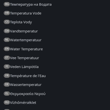
Температура на Водата
BG
Temperatura Vode
HR
Teplota Vody
CS
Vandtemperatur
DA
Watertemperatuur
NL
Water Temperature
EN
Vee Temperatuur
ET
Veden Lämpötila
FI
Température de l'Eau
FR
Wassertemperatur
DE
Θερμοκρασία Νερού
EL
Vízhőmérséklet
HU