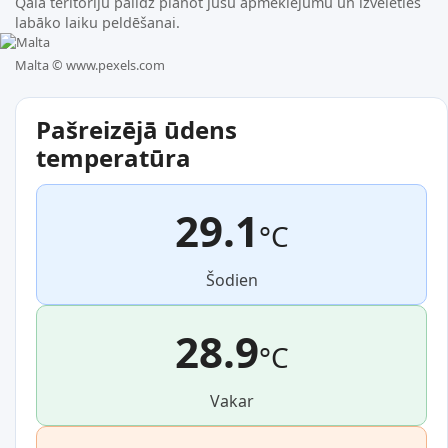
Qala teritoriju palīdz plānot jūsu apmeklējumu un izvēlēties
labāko laiku peldēšanai.
Malta ©
www.pexels.com
Pašreizējā ūdens
temperatūra
29.1
°C
Šodien
28.9
°C
Vakar