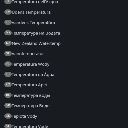
Temperatura dell'Acqua
IT
Ūdens Temperatūra
LV
Vandens Temperatūra
LT
Температура на Водата
MK
New Zealand Watertemp
NZ
Vanntemperatur
NO
Temperatura Wody
PL
Temperatura da Água
PT
Temperatura Apei
RO
Температура воды
RU
Температура Воде
SR
Teplota Vody
SK
Temperatura Vode
SL