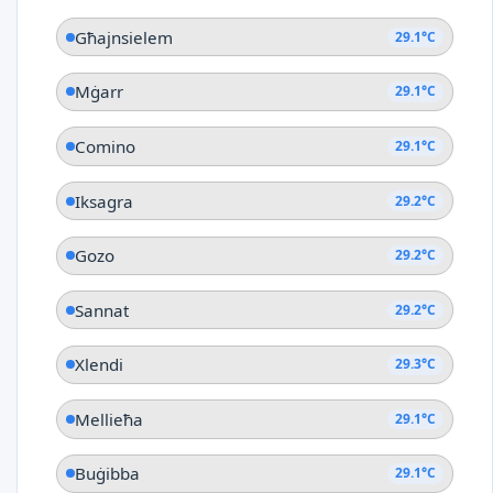
Għajnsielem
29.1°C
Mġarr
29.1°C
Comino
29.1°C
Iksagra
29.2°C
Gozo
29.2°C
Sannat
29.2°C
Xlendi
29.3°C
Mellieħa
29.1°C
Buġibba
29.1°C