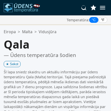
Temperatūra:
°C
°F
Jūsu Iecienītākās Vietas:
Eiropa
>
Malta
>
Vidusjūra
Jūsu izlases saraksts ir tukšs.
Qala
— Ūdens temperatūra šodien
★
Sekot
Šī lapa sniedz skaidru un aktuālu informāciju par ūdens
temperatūru Qala (Malta) teritorijai. Tajā pieejama pašreizējā
ūdens temperatūra, pēdējā mēneša ikdienas dati vienkāršā
grafikā un 7 dienu prognoze. Lapa salīdzina šodienas vērtību
ar šī perioda tipiskajiem vidējiem rādītājiem, parāda ierastos
mēneša temperatūras diapazonus gada laikā un piedāvā
tuvumā esošās pludmales ar īsiem aprakstiem. Vietējie
laikapstākļi nākamajām dienām un vispārīga informācija par