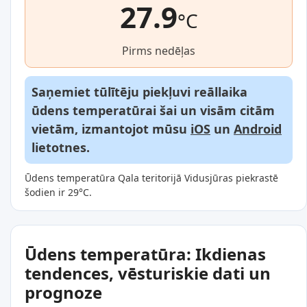
27.9
°C
Pirms nedēļas
Saņemiet tūlītēju piekļuvi reāllaika
ūdens temperatūrai šai un visām citām
vietām, izmantojot mūsu
iOS
un
Android
lietotnes.
Ūdens temperatūra Qala teritorijā Vidusjūras piekrastē
šodien ir 29°C.
Ūdens temperatūra: Ikdienas
tendences, vēsturiskie dati un
prognoze