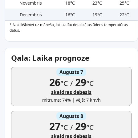
Novembris
18°C
23°C
25°C
Decembris
16°C
19°C
22°C
* Noklikšķiniet uz mēneša, lai skatītu detalizētus ūdens temperatūras
datus.
Qala: Laika prognoze
Augusts 7
26
29
°C
/
°C
skaidras debesis
mitrums: 74% | vējš: 7 km/h
Augusts 8
27
29
°C
/
°C
skaidras debesis