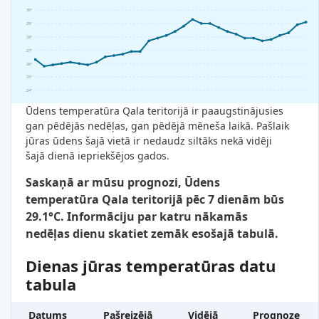
30°
29°
28°
27°
26°
25°
24°
Ūdens temperatūra Qala teritorijā ir paaugstinājusies
gan pēdējās nedēļas, gan pēdējā mēneša laikā. Pašlaik
jūras ūdens šajā vietā ir nedaudz siltāks nekā vidēji
šajā dienā iepriekšējos gados.
Saskaņā ar mūsu prognozi, Ūdens
temperatūra Qala teritorijā pēc 7 dienām būs
29.1°C. Informāciju par katru nākamās
nedēļas dienu skatiet zemāk esošajā tabulā.
Dienas jūras temperatūras datu
tabula
Datums
Pašreizējā
Vidējā
Prognoze