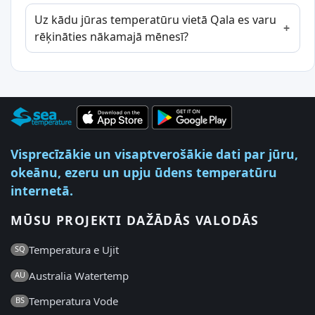
Uz kādu jūras temperatūru vietā Qala es varu
rēķināties nākamajā mēnesī?
Visprecīzākie un visaptverošākie dati par jūru,
okeānu, ezeru un upju ūdens temperatūru
internetā.
MŪSU PROJEKTI DAŽĀDĀS VALODĀS
Temperatura e Ujit
SQ
Australia Watertemp
AU
Temperatura Vode
BS