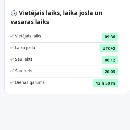
Vietējais laiks, laika josla un
vasaras laiks
✅ Vietējais laiks
09:36
✅ Laika josla
UTC+2
✅ Saullēkts
06:12
✅ Saulriets
20:03
✅ Dienas garums
13 h 50 m