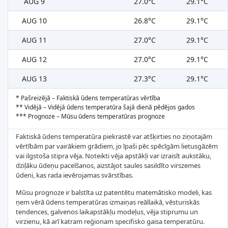
AUG 9
27.0°C
29.1°C
AUG 10
26.8°C
29.1°C
AUG 11
27.0°C
29.1°C
AUG 12
27.0°C
29.1°C
AUG 13
27.3°C
29.1°C
* Pašreizējā – Faktiskā ūdens temperatūras vērtība
** Vidējā – Vidējā ūdens temperatūra šajā dienā pēdējos gados
*** Prognoze – Mūsu ūdens temperatūras prognoze
Faktiskā ūdens temperatūra piekrastē var atšķirties no ziņotajām
vērtībām par vairākiem grādiem, jo īpaši pēc spēcīgām lietusgāzēm
vai ilgstoša stipra vēja. Noteikti vēja apstākļi var izraisīt aukstāku,
dziļāku ūdeņu pacelšanos, aizstājot saules sasildīto virszemes
ūdeni, kas rada ievērojamas svārstības.
Mūsu prognoze ir balstīta uz patentētu matemātisko modeli, kas
ņem vērā ūdens temperatūras izmaiņas reāllaikā, vēsturiskās
tendences, galvenos laikapstākļu modeļus, vēja stiprumu un
virzienu, kā arī katram reģionam specifisko gaisa temperatūru.