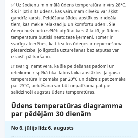
✅ Uz šodienu minimālā ūdens temperatūra ir virs 28°C.
Šis ir ļoti silts ūdens, kas vairumam cilvēku var šķist
gandrīz karsts. Peldēšana šādos apstākļos ir ideāla
tiem, kas meklē relaksāciju un komfortu ūdenī. Šie
ūdeņi bieži tiek izvēlēti atpūtai karstā laikā, jo ūdens
temperatūra būtiski neatdzesē ķermeni. Tomēr ir
svarīgi atcerēties, ka tik siltos ūdeņos ir nepieciešama
piesardzība, jo ilgstoša uzturēšanās bez atpūtas var
izraisīt pārkaršanu.
Ir svarīgi ņemt vērā, ka šie peldēšanas padomi un
ieteikumi ir spēkā tikai labos laika apstākļos. Ja gaisa
temperatūra ir zemāka par 20°C un dažreiz pat zemāka
par 25°C, peldēšana var būt nepatīkama pat pie
salīdzinoši augstas ūdens temperatūras.
Ūdens temperatūras diagramma
par pēdējām 30 dienām
No 6. jūlijs līdz 6. augusts
31°