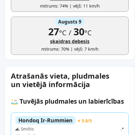
mitrums: 74% | vējš: 11 km/h
Augusts 9
27
30
°C
/
°C
skaidras debesis
mitrums: 70% | vējš: 7 km/h
Atrašanās vieta, pludmales
un vietējā informācija
Tuvējās pludmales un labierīcības
Hondoq Ir-Rummien
⭐ 5.0/5
🌊 Smiltis
📍