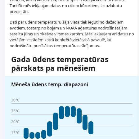
Turklāt mēs iekļaujam datus no citiem kūrortiem, lai uzlabotu
precizitāti.
Dati par ūdens temperatūru šajā vietā tiek iegūti no dažādiem
avotiem, tostarp no bojām un NOAA aģentūras nodrošinātajām
satelīta jūras un okeāna virsmas kartēm. Mēs iekļaujam arī datus no
vietējām iestādēm katrā konkrētā vietā visā pasaulē, lai
nodrošinātu precīzākus temperatūras rādījumus.
Gada ūdens temperatūras
pārskats pa mēnešiem
Mēneša ūdens temp. diapazoni
30°C
25°C
20°C
15°C