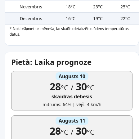
Novembris
18°C
23°C
25°C
Decembris
16°C
19°C
22°C
* Noklikšķiniet uz mēneša, lai skatītu detalizētus ūdens temperatūras
datus.
Pietà: Laika prognoze
Augusts 10
28
30
°C
/
°C
skaidras debesis
mitrums: 64% | vējš: 4 km/h
Augusts 11
28
30
°C
/
°C