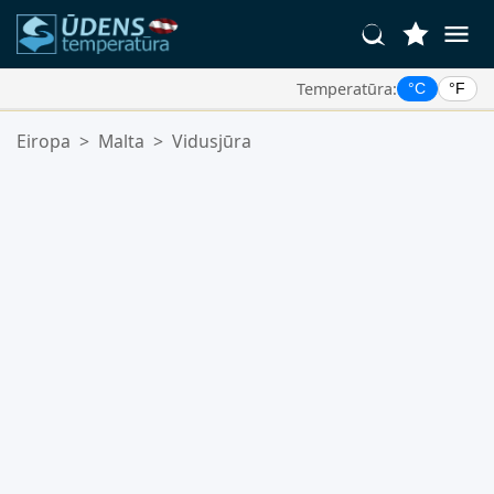
Temperatūra:
°C
°F
Jūsu Iecienītākās Vietas:
Eiropa
>
Malta
>
Vidusjūra
Jūsu izlases saraksts ir tukšs.