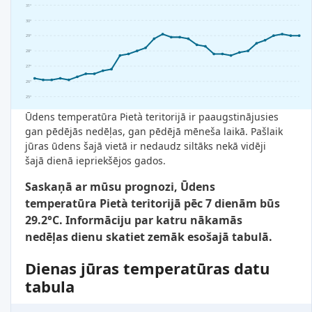
31°
30°
29°
28°
27°
26°
25°
Ūdens temperatūra Pietà teritorijā ir paaugstinājusies
gan pēdējās nedēļas, gan pēdējā mēneša laikā. Pašlaik
jūras ūdens šajā vietā ir nedaudz siltāks nekā vidēji
šajā dienā iepriekšējos gados.
Saskaņā ar mūsu prognozi, Ūdens
temperatūra Pietà teritorijā pēc 7 dienām būs
29.2°C. Informāciju par katru nākamās
nedēļas dienu skatiet zemāk esošajā tabulā.
Dienas jūras temperatūras datu
tabula