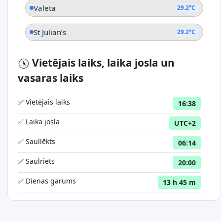
Valeta
29.2°C
St Julian’s
29.2°C
Vietējais laiks, laika josla un
vasaras laiks
✅ Vietējais laiks
16:38
✅ Laika josla
UTC+2
✅ Saullēkts
06:14
✅ Saulriets
20:00
✅ Dienas garums
13 h 45 m