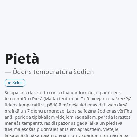
Pietà
— Ūdens temperatūra šodien
★
Sekot
Šī lapa sniedz skaidru un aktuālu informāciju par ūdens
temperatūru Pietà (Malta) teritorijai. Tajā pieejama pašreizējā
ūdens temperatūra, pēdējā mēneša ikdienas dati vienkāršā
grafikā un 7 dienu prognoze. Lapa salīdzina šodienas vērtību
ar šī perioda tipiskajiem vidējiem rādītājiem, parāda ierastos
mēneša temperatūras diapazonus gada laikā un piedāvā
tuvumā esošās pludmales ar īsiem aprakstiem. Vietējie
laikapstākļi nākamajām dienām un vispārīga informācija par