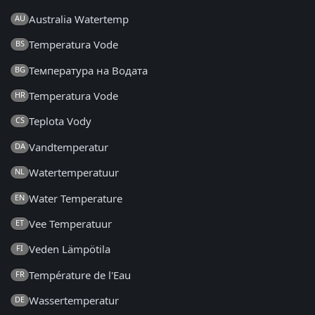
Australia Watertemp
AU
Temperatura Vode
BS
Температура на Водата
BG
Temperatura Vode
HR
Teplota Vody
CS
Vandtemperatur
DA
Watertemperatuur
NL
Water Temperature
EN
Vee Temperatuur
ET
Veden Lämpötila
FI
Température de l'Eau
FR
Wassertemperatur
DE