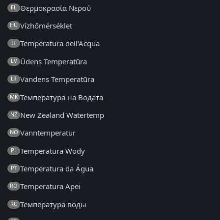
Θερμοκρασία Νερού
EL
Vízhőmérséklet
HU
Temperatura dell'Acqua
IT
Ūdens Temperatūra
LV
Vandens Temperatūra
LT
Температура на Водата
MK
New Zealand Watertemp
NZ
Vanntemperatur
NO
Temperatura Wody
PL
Temperatura da Água
PT
Temperatura Apei
RO
Температура воды
RU