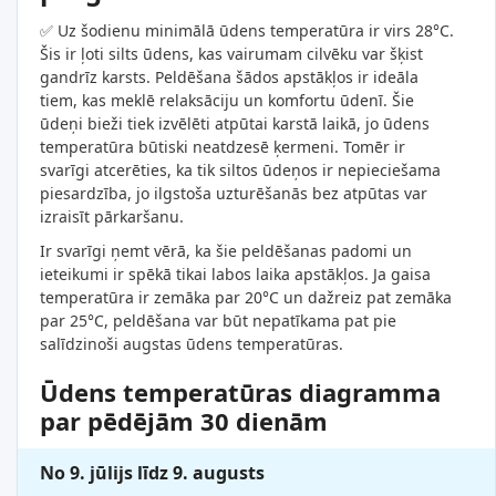
✅ Uz šodienu minimālā ūdens temperatūra ir virs 28°C.
Šis ir ļoti silts ūdens, kas vairumam cilvēku var šķist
gandrīz karsts. Peldēšana šādos apstākļos ir ideāla
tiem, kas meklē relaksāciju un komfortu ūdenī. Šie
ūdeņi bieži tiek izvēlēti atpūtai karstā laikā, jo ūdens
temperatūra būtiski neatdzesē ķermeni. Tomēr ir
svarīgi atcerēties, ka tik siltos ūdeņos ir nepieciešama
piesardzība, jo ilgstoša uzturēšanās bez atpūtas var
izraisīt pārkaršanu.
Ir svarīgi ņemt vērā, ka šie peldēšanas padomi un
ieteikumi ir spēkā tikai labos laika apstākļos. Ja gaisa
temperatūra ir zemāka par 20°C un dažreiz pat zemāka
par 25°C, peldēšana var būt nepatīkama pat pie
salīdzinoši augstas ūdens temperatūras.
Ūdens temperatūras diagramma
par pēdējām 30 dienām
No 9. jūlijs līdz 9. augusts