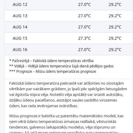
AUG 12
27.0°C
29.2°C
AUG 13
27.0°C
29.2°C
AUG 14
27.0°C
29.2°C
AUG 15
27.3°C
29.2°C
AUG 16
27.0°C
29.2°C
* Pašreizējā – Faktiskā ūdens temperatūras vērtība
** Vidējā – Vidējā ūdens temperatūra šajā dienā pēdējos gados
*** Prognoze – Mūsu ūdens temperatūras prognoze
Faktiskā ūdens temperatūra piekrastē var atšķirties no ziņotajām
vērtībām par vairākiem grādiem, jo īpaši pēc spēcīgām lietusgāzēm
vai ilgstoša stipra vēja. Noteikti vēja apstākļi var izraisīt aukstāku,
dziļāku ūdeņu pacelšanos, aizstājot saules sasildīto virszemes
ūdeni, kas rada ievērojamas svārstības.
Mūsu prognoze ir balstīta uz patentētu matemātisko modeli, kas
ņem vērā ūdens temperatūras izmaiņas reāllaikā, vēsturiskās
tendences, galvenos laikapstākļu modeļus, vēja stiprumu un
virzienu, kā arī katram reģionam specifisko gaisa temperatūru.