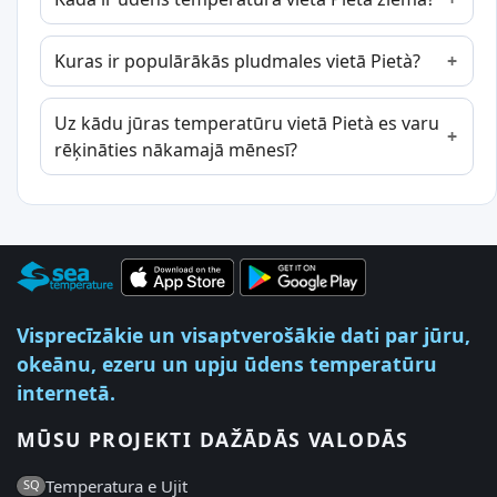
Kuras ir populārākās pludmales vietā Pietà?
Uz kādu jūras temperatūru vietā Pietà es varu
rēķināties nākamajā mēnesī?
Visprecīzākie un visaptverošākie dati par jūru,
okeānu, ezeru un upju ūdens temperatūru
internetā.
MŪSU PROJEKTI DAŽĀDĀS VALODĀS
Temperatura e Ujit
SQ