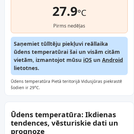
27.9
°C
Pirms nedēļas
Saņemiet tūlītēju piekļuvi reāllaika
ūdens temperatūrai šai un visām citām
vietām, izmantojot mūsu
iOS
un
Android
lietotnes.
Ūdens temperatūra Pietà teritorijā Vidusjūras piekrastē
šodien ir 29°C.
Ūdens temperatūra: Ikdienas
tendences, vēsturiskie dati un
prognoze