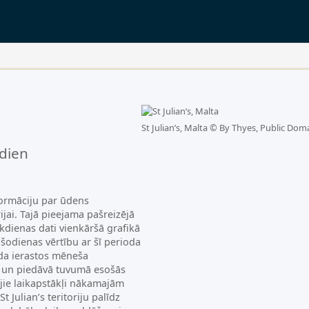
St Julian’s, Malta ©
By Thyes, Public Dom
dien
formāciju par ūdens
rijai. Tajā pieejama pašreizējā
dienas dati vienkāršā grafikā
šodienas vērtību ar šī perioda
āda ierastos mēneša
 un piedāvā tuvumā esošās
jie laikapstākļi nākamajām
 Julian’s teritoriju palīdz