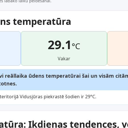
s labāko laiku peldēšanai.
ens temperatūra
29.1
°C
Vakar
vi reāllaika ūdens temperatūrai šai un visām citā
totnes.
eritorijā Vidusjūras piekrastē šodien ir 29°C.
tūra: Ikdienas tendences, v