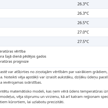
26.3°C
26.3°C
26.5°C
27.0°C
27.5°C
eratūras vērtība
ūra šajā dienā pēdējos gados
ratūras prognoze
astē var atšķirties no ziņotajām vērtībām par vairākiem grādiem,
a. Noteikti vēja apstākļi var izraisīt aukstāku, dziļāku ūdeņu pacel
da ievērojamas svārstības.
entētu matemātisko modeli, kas ņem vērā ūdens temperatūras izma
 modeļus, vēja stiprumu un virzienu, kā arī katram reģionam spec
iem kūrortiem, lai uzlabotu precizitāti.