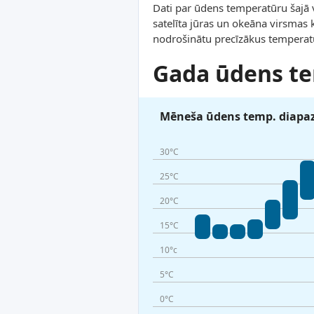
Dati par ūdens temperatūru šajā
satelīta jūras un okeāna virsmas 
nodrošinātu precīzākus temperat
Gada ūdens t
Mēneša ūdens temp. diapa
30°C
25°C
20°C
15°C
10°c
5°C
0°C