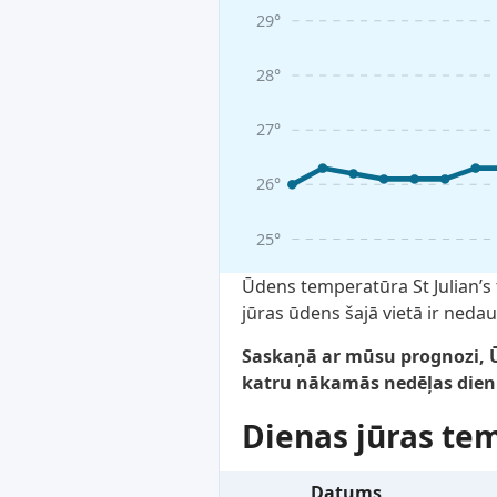
29°
28°
27°
26°
25°
Ūdens temperatūra St Julian’s 
jūras ūdens šajā vietā ir nedau
Saskaņā ar mūsu prognozi, Ūd
katru nākamās nedēļas dienu
Dienas jūras te
Datums