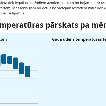
 vietā tiek iegūti no dažādiem avotiem, tostarp no bojām un NO
kartēm. Mēs iekļaujam arī datus no vietējām iestādēm katrā konkrē
ūras rādījumus.
emperatūras pārskats pa mē
zoni
Gada ūdens temperatūras t