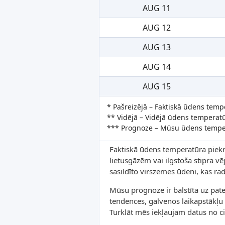
AUG 11
AUG 12
AUG 13
AUG 14
AUG 15
* Pašreizējā – Faktiskā ūdens temp
** Vidējā – Vidējā ūdens temperat
*** Prognoze – Mūsu ūdens tempe
Faktiskā ūdens temperatūra piekr
lietusgāzēm vai ilgstoša stipra vēj
sasildīto virszemes ūdeni, kas ra
Mūsu prognoze ir balstīta uz pat
tendences, galvenos laikapstākļu
Turklāt mēs iekļaujam datus no cit