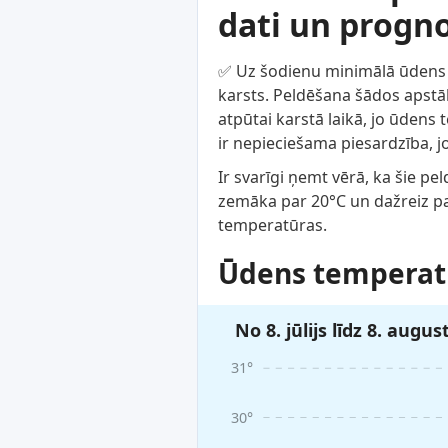
dati un progn
✅ Uz šodienu minimālā ūdens te
karsts. Peldēšana šādos apstākļ
atpūtai karstā laikā, jo ūdens 
ir nepieciešama piesardzība, j
Ir svarīgi ņemt vērā, ka šie pe
zemāka par 20°C un dažreiz pa
temperatūras.
Ūdens temperat
No 8. jūlijs līdz 8. augus
31°
30°