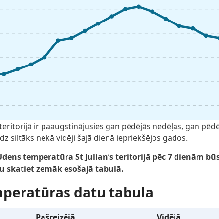
teritorijā ir paaugstinājusies gan pēdējās nedēļas, gan pēdē
dz siltāks nekā vidēji šajā dienā iepriekšējos gados.
ens temperatūra St Julian’s teritorijā pēc 7 dienām būs
 skatiet zemāk esošajā tabulā.
mperatūras datu tabula
Pašreizējā
Vidējā