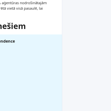
AA aģentūras nodrošinātajām
tā vietā visā pasaulē, lai
nešiem
endence