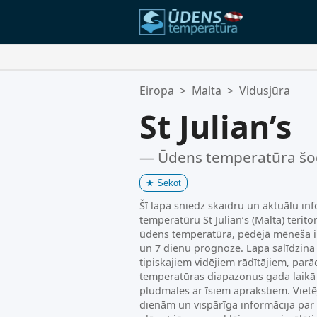
Jūsu Iecienītākās Vietas:
Eiropa
>
Malta
>
Vidusjūra
Jūsu izlases saraksts ir tukšs.
St Julian’s
— Ūdens temperatūra šo
★
Sekot
Šī lapa sniedz skaidru un aktuālu in
temperatūru St Julian’s (Malta) terito
ūdens temperatūra, pēdējā mēneša ik
un 7 dienu prognoze. Lapa salīdzina 
tipiskajiem vidējiem rādītājiem, par
temperatūras diapazonus gada laikā
pludmales ar īsiem aprakstiem. Vietē
dienām un vispārīga informācija par St