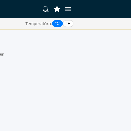
Temperatūra:
°C
°F
ain