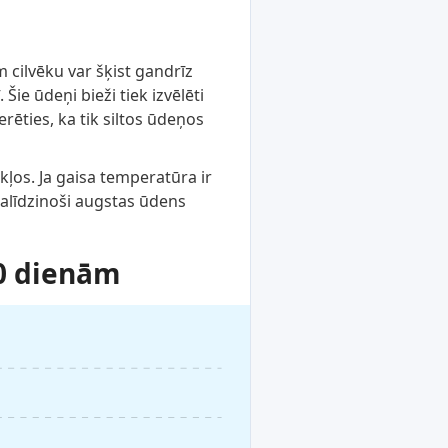
 cilvēku var šķist gandrīz
ie ūdeņi bieži tiek izvēlēti
rēties, ka tik siltos ūdeņos
kļos. Ja gaisa temperatūra ir
alīdzinoši augstas ūdens
0 dienām