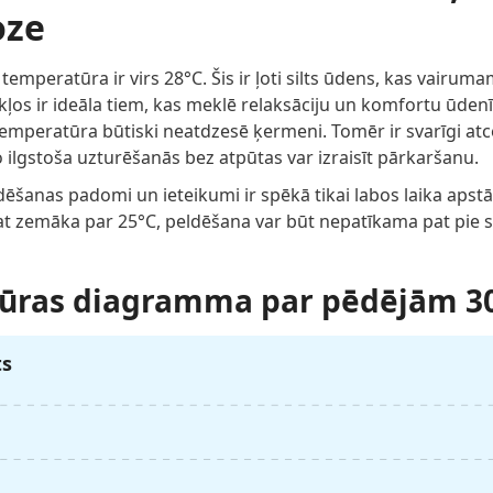
oze
mperatūra ir virs 28°C. Šis ir ļoti silts ūdens, kas vairumam
os ir ideāla tiem, kas meklē relaksāciju un komfortu ūdenī. Š
temperatūra būtiski neatdzesē ķermeni. Tomēr ir svarīgi atce
o ilgstoša uzturēšanās bez atpūtas var izraisīt pārkaršanu.
ldēšanas padomi un ieteikumi ir spēkā tikai labos laika apstā
t zemāka par 25°C, peldēšana var būt nepatīkama pat pie s
ūras diagramma par pēdējām 3
ts