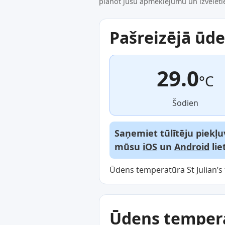
plānot jūsu apmeklējumu un izvēlētie
Pašreizējā ūd
29.0
°C
Šodien
Saņemiet tūlītēju piekļu
mūsu
iOS
un
Android
lie
Ūdens temperatūra St Julian’s t
Ūdens tempera